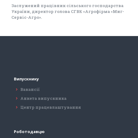
Заслужений працівник сільського господарства
України, директор голова СГВК «Агрофірма «Миг-
Сервіс-Агро».
Випускнику
Вакансії
Анкета випускника
Центр працевлаштування
Роботодавцю