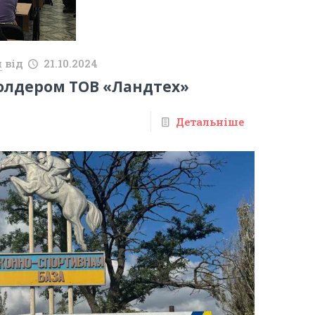
й
від
21.10.2024
холдером ТОВ «Ландтех»
Детальніше