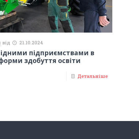
й
від
21.10.2024
відними підприємствами в
форми здобуття освіти
Детальніше