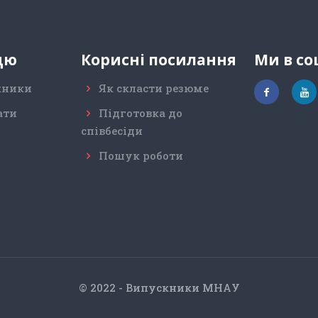
цю
Корисні посилання
Ми в с
кники
Як скласти резюме
ати
Підготовка до
співбесіди
Пошук роботи
© 2022 - Випускники МНАУ