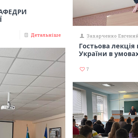
КАФЕДРИ
Ї
Детальніше
Захарченко Евгени
Гостьова лекція
України в умовах
7