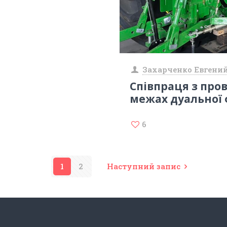
Захарченко Евгени
Співпраця з про
межах дуальної 
6
1
2
Наступний запис