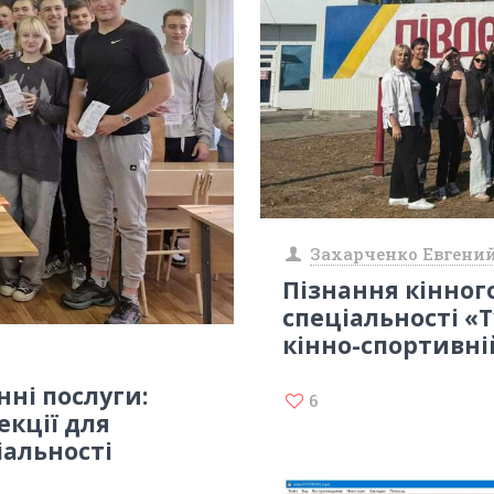
Захарченко Евгени
Пізнання кінног
спеціальності «
кінно-спортивні
нні послуги:
6
екції для
іальності