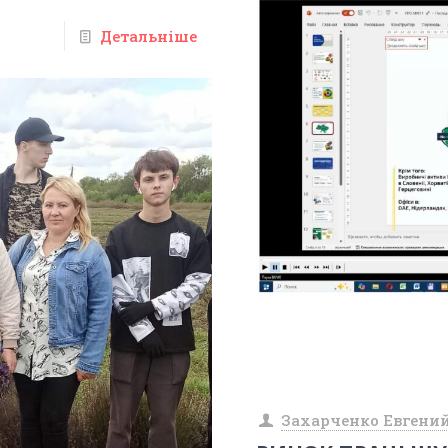
Детальніше
Захарченко Евгени