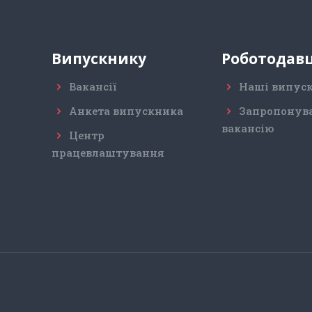
Випускнику
Роботодав
Вакансії
Наші випус
Анкета випускника
Запропонув
вакансію
Центр
працевлаштування