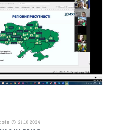
й
від
21.10.2024