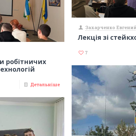
Захарченко Евгени
Лекція зі стейк
7
ки робітничих
технологій
Детальніше