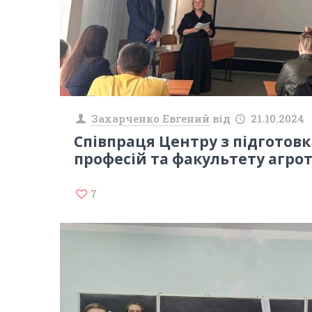
Захарченко Евгений
від
21.10.2024
Співпраця Центру з підготов
професій та факультету агро
7