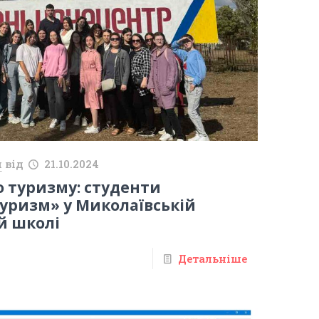
й
від
21.10.2024
о туризму: студенти
Туризм» у Миколаївській
й школі
Детальніше