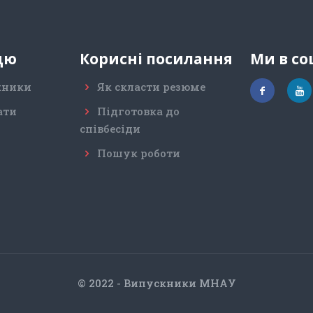
цю
Корисні посилання
Ми в с
кники
Як скласти резюме
ати
Підготовка до
співбесіди
Пошук роботи
© 2022 - Випускники МНАУ