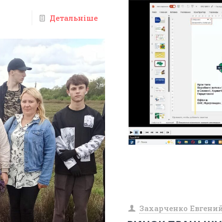
Детальніше
Захарченко Евгени