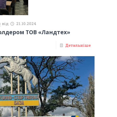
й
від
21.10.2024
холдером ТОВ «Ландтех»
Детальніше