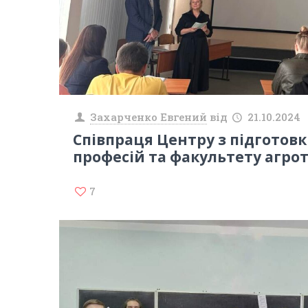
Захарченко Евгений
від
21.10.2024
Співпраця Центру з підготов
професій та факультету агро
7