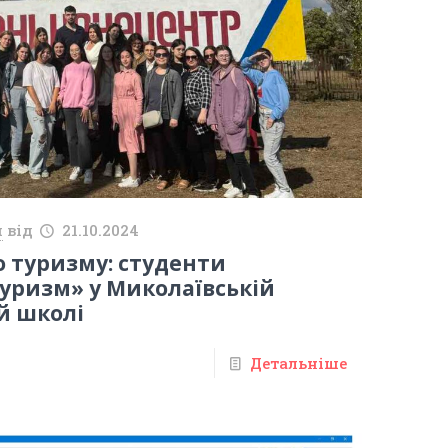
й
від
21.10.2024
о туризму: студенти
Туризм» у Миколаївській
й школі
Детальніше