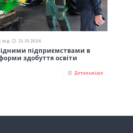
й
від
21.10.2024
відними підприємствами в
форми здобуття освіти
Детальніше