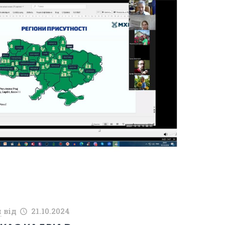
й
від
21.10.2024