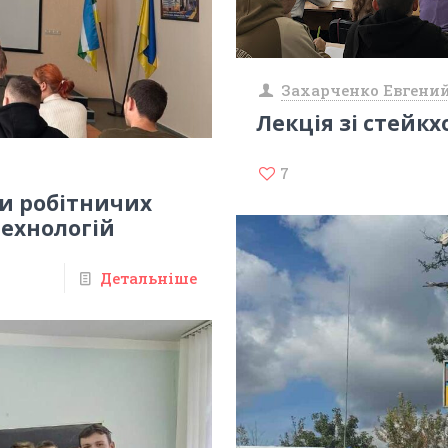
Захарченко Евгени
Лекція зі стейк
7
ки робітничих
технологій
Детальніше