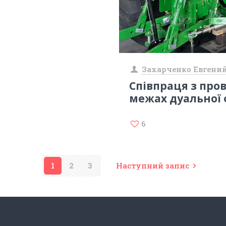
Захарченко Евгени
Співпраця з про
межах дуальної 
6
1
2
3
Наступний запис