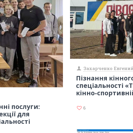
Захарченко Евгени
Пізнання кінног
спеціальності «
кінно-спортивні
нні послуги:
6
екції для
іальності