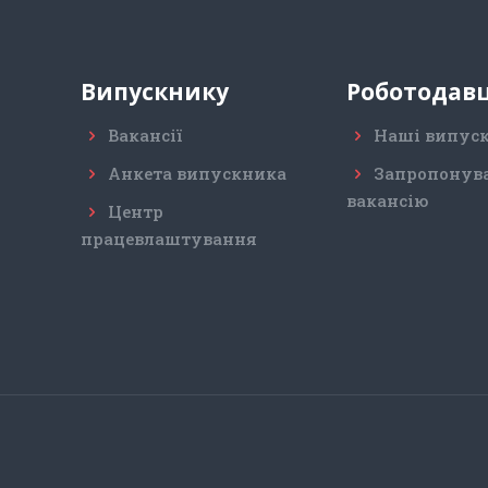
Випускнику
Роботодав
Вакансії
Наші випус
Анкета випускника
Запропонув
вакансію
Центр
працевлаштування