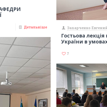
КАФЕДРИ
Ї
Детальніше
Захарченко Евгени
Гостьова лекція
України в умовах
7